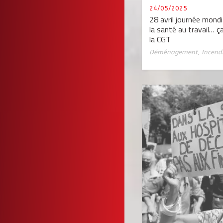
24/05/2025
28 avril journée mondia
la santé au travail… ç
la CGT
Déménagement
,
Incend