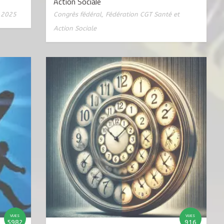
Action Sociale
 2025
Congrès fédéral
,
Fédération CGT Santé et
Action Sociale
VUES
VUES
5982
916