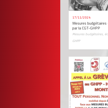
17/11/2024
Mesures budgétaires 
par la CGT-GHPP
Mesures budgétaires
,
é
GHPP