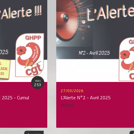
VUES
253
27/03/2026
ût 2025 - Cumul
L'Alerte N°2 - Avril 2025
l'Alerte
F