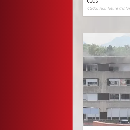
CGOS
CGOS
,
HIS
,
Heure d'Info