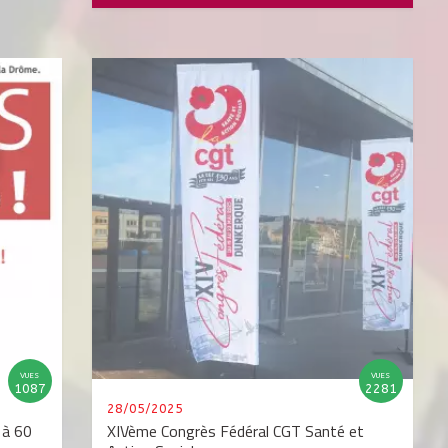
VUES
VUES
1087
2281
28/05/2025
e à 60
XIVème Congrès Fédéral CGT Santé et