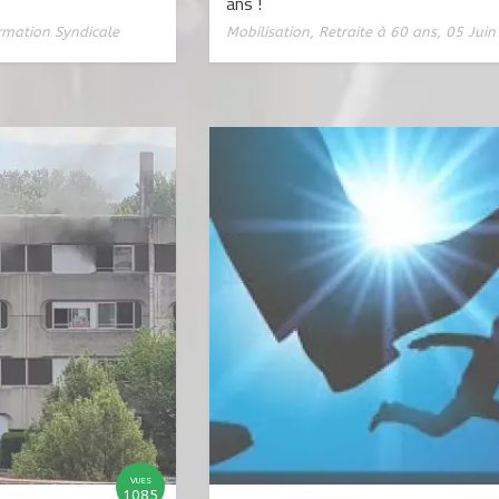
ans !
rmation Syndicale
Mobilisation
,
Retraite à 60 ans
,
05 Juin
VUES
1085