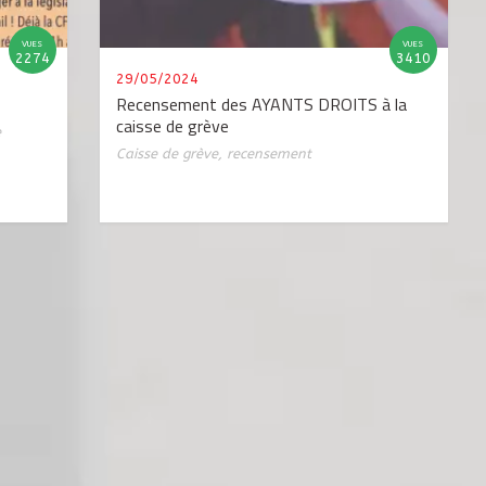
VUES
VUES
2274
3410
29/05/2024
Recensement des AYANTS DROITS à la
caisse de grève
e
Caisse de grève
,
recensement