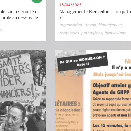
13/04/2025
le sur la sécurité et
Management : Bienveillant… ou pat
a brûle au dessus de
?
organisation
,
travail
,
Management
,
ie
techniques
,
pathogènes
,
bienveillant