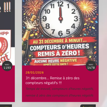
VUES
VUES
1193
1478
28/01/2026
31 décembre… Remise à zéro des
compteurs négatifs !!!
Temps de travail
,
compteurs d'heures négatifs
,
remise à zéro des compteurs d'heures négatifs