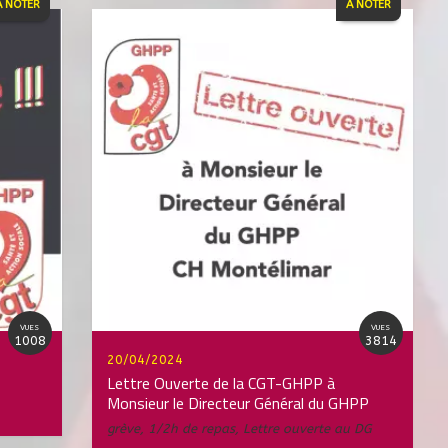
À NOTER
À NOTER
VUES
VUES
1008
3814
20/04/2024
Lettre Ouverte de la CGT-GHPP à
Monsieur le Directeur Général du GHPP
grève
,
1/2h de repas
,
Lettre ouverte au DG