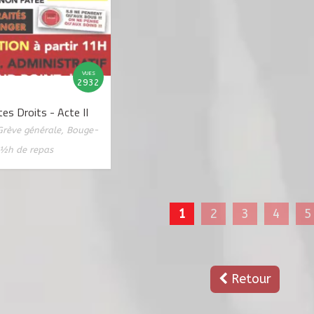
VUES
2932
es Droits - Acte II
Grève générale
,
Bouge-
½h de repas
1
2
3
4
5
Retour