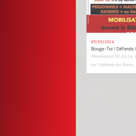
05/05/2024
Bouge-Toi ! Défends t
Mobilisation 02.05.24
,
toi ! Défends tes Droits
,