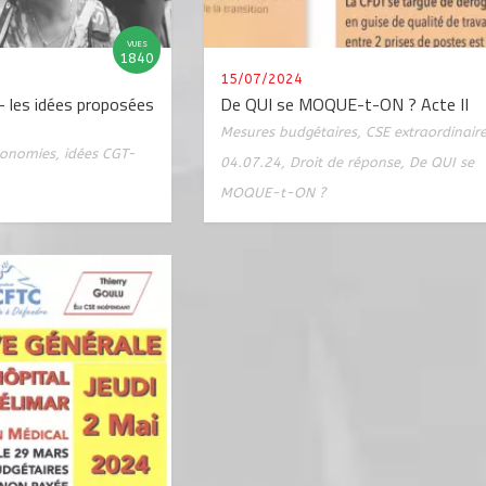
VUES
1840
15/07/2024
- les idées proposées
De QUI se MOQUE-t-ON ? Acte II
Mesures budgétaires
,
CSE extraordinair
conomies
,
idées CGT-
04.07.24
,
Droit de réponse
,
De QUI se
MOQUE-t-ON ?