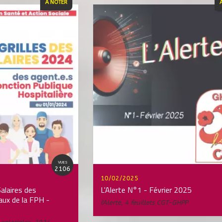
À NOTER
VUES
2106
10/02/2025
Salaires des
L'Alerte N°1 - Février 2025
aux de la FPH -
l'Alerte
,
4 feuillets CGT-GHPP