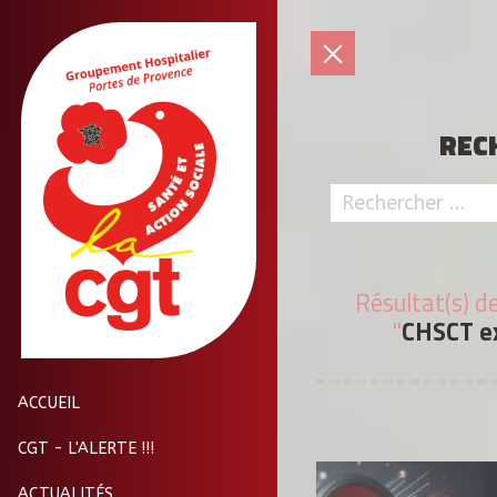
REC
Résultat(s) d
"
CHSCT ex
ACCUEIL
CGT - L'ALERTE !!!
ACTUALITÉS