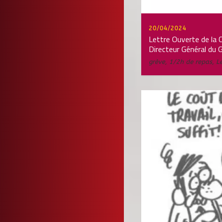
20/04/2024
Lettre Ouverte de la
Directeur Général du
grève
,
1/2h de repas
,
L