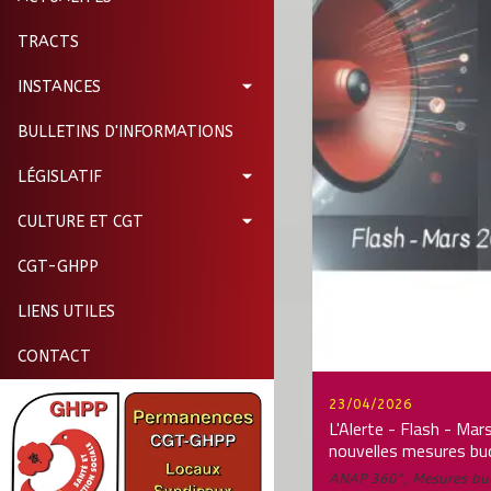
TRACTS
INSTANCES
BULLETINS D'INFORMATIONS
LÉGISLATIF
CULTURE ET CGT
CGT-GHPP
LIENS UTILES
CONTACT
23/04/2026
L'Alerte - Flash - Ma
nouvelles mesures bu
ANAP 360°
,
Mesures bu