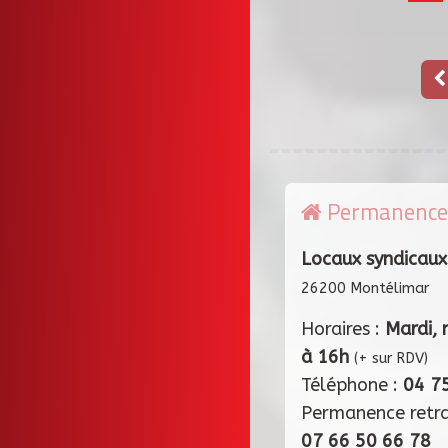
Permanence
Locaux syndicaux
26200 Montélimar
Horaires :
Mardi, 
à 16h
(+ sur RDV)
Téléphone :
04 7
Permanence retr
07 66 50 66 78