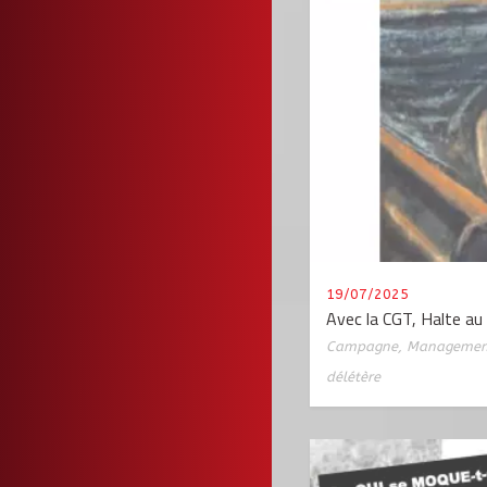
19/07/2025
Avec la CGT, Halte au
Campagne
,
Management
délétère