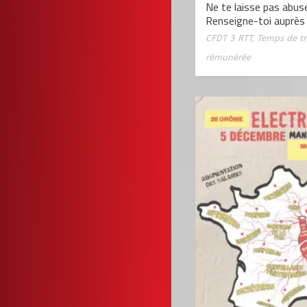
Ne te laisse pas abus
Renseigne-toi auprès
CFDT 3 RTT
,
Temps de tra
rémunérée