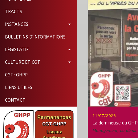
TRACTS
INSTANCES
BULLETINS D'INFORMATIONS
LÉGISLATIF
CULTURE ET CGT
CGT-GHPP
LIENS UTILES
CONTACT
11/07/2026
La démineuse du GH
Management
,
La démin