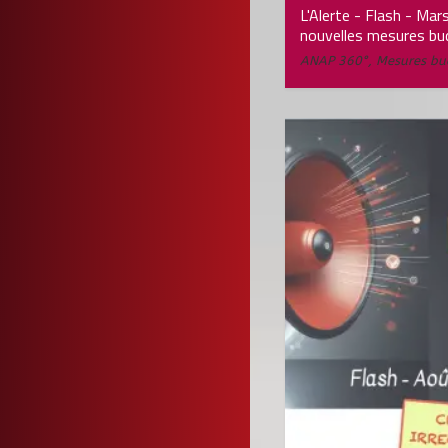
L'Alerte - Flash - Ma
nouvelles mesures bu
ANAP 360°
,
Mesures bu