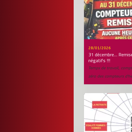
28/01/2026
31 décembre… Remise
négatifs !!!
Temps de travail
,
compt
zéro des compteurs d'he