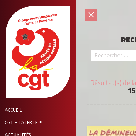
REC
Résultat(s) de l
15
ACCUEIL
CGT - L'ALERTE !!!
ACTUALITÉS