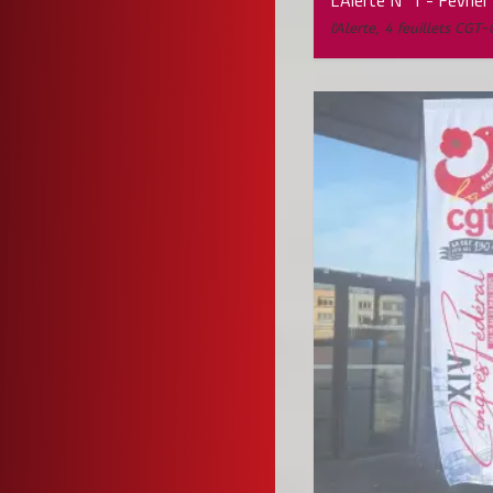
L'Alerte N°1 - Févrie
l'Alerte
,
4 feuillets CGT