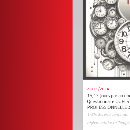
28/11/2024
15,13 Jours par an don
Questionnaire QUELS
PROFESSIONNELLE /
1/2h
,
Service continue
,
réglementaire tu Temps 