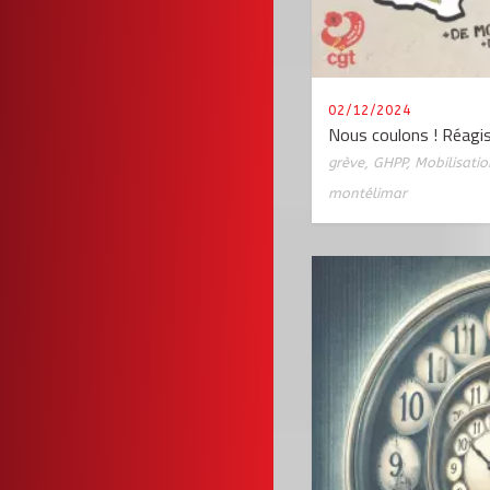
02/12/2024
Nous coulons ! Réagis
grève
,
GHPP
,
Mobilisatio
montélimar