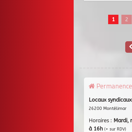
1
2
Permanence
Locaux syndicaux
26200 Montélimar
Horaires :
Mardi, 
à 16h
(+ sur RDV)