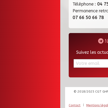
Téléphone :
04 7
Permanence retr
07 66 50 66 78
N
Suivez les actu
© 2018/2025 CGT GH
|
Contact
Mentions léga