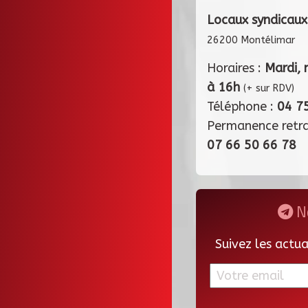
Locaux syndicaux
26200 Montélimar
Horaires :
Mardi, 
à 16h
(+ sur RDV)
Téléphone :
04 7
Permanence retr
07 66 50 66 78
Ne
Suivez les actu