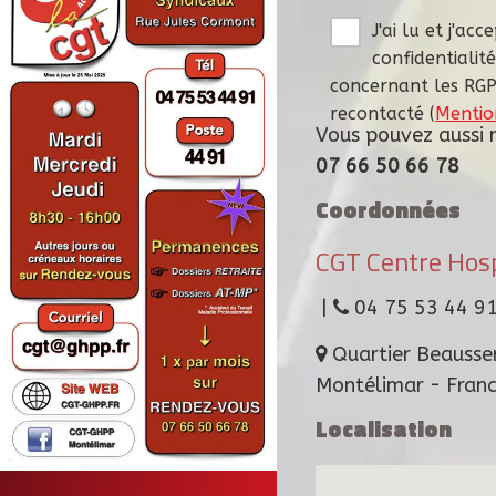
J'ai lu et j'ac
confidentialité
concernant les RGPD
recontacté (
Mentio
Vous pouvez aussi 
07 66 50 66 78
Coordonnées
CGT Centre Hosp
|
04 75 53 44 9
Quartier Beausse
Montélimar - Fran
Localisation