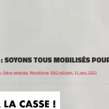
 : SOYONS TOUS MOBILISÉS POUR 
e
,
Grève générale
,
Montélimar
,
BBQ militant
,
31 janv. 2023