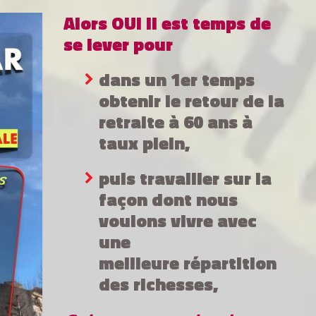
Alors OUI il est temps de
se lever pour
dans un 1er temps
obtenir le retour de la
retraite à 60 ans à
taux plein,
puis travailler sur la
façon dont nous
voulons vivre avec
une
meilleure répartition
des richesses,