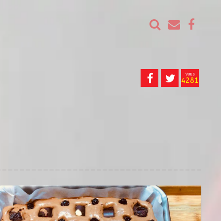
VUES
4281