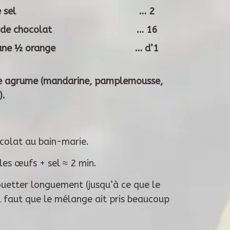
incée de sel … 2
reaux de chocolat … 16
te d’une ½ orange … d’1
re agrume (mandarine, pamplemousse,
).
ocolat au bain-marie.
les œufs + sel ≈ 2 min.
fouetter longuement (jusqu’à ce que le
il faut que le mélange ait pris beaucoup