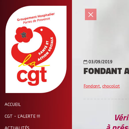
03/09/2019
FONDANT A
Fondant
,
chocolat
ACCUEIL
Vér
CGT - L'ALERTE !!!
à prés
ACTUALITÉS