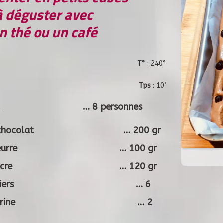
à déguster avec
n thé ou un café
T°
: 240°
Tps
: 10’
onnes… … 8 personnes
r de chocolat … 200 gr
r de beurre … 100 gr
r de sucre … 120 gr
ufs entiers … 6
às de farine … 2