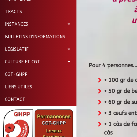
TRACTS
u
INSTANCES
BULLETINS D'INFORMATIONS
LÉGISLATIF
CULTURE ET CGT
Pour 4 pers
CGT-GHPP
• 100 g
LIENS UTILES
• 50 g
CONTACT
• 60 g
• 3 œ
• 1 c
càs