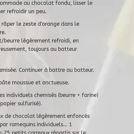
pommade au chocolat fondu, lisser le
er refroidir un peu.
râper le zeste d'orange dans le
re.
t/beurre légèrement refroidi, en
eusement, toujours au batteur
amisée. Continuer à battre au batteur.
pâte moussue et onctueuse.
s individuels chemisés (beurre + farine)
papier sulfurisé).
aux de chocolat légèrement enfoncés
 par ramequins individuels… 1
 25 petits carreaux répartis sur le