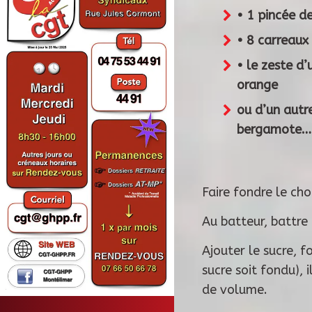
• 1 p
• 8 car
• le zes
orange
ou d’un aut
bergamote…
Faire fondre le ch
Au batteur, battre 
Ajouter le sucre, 
sucre soit fondu), 
de volume.