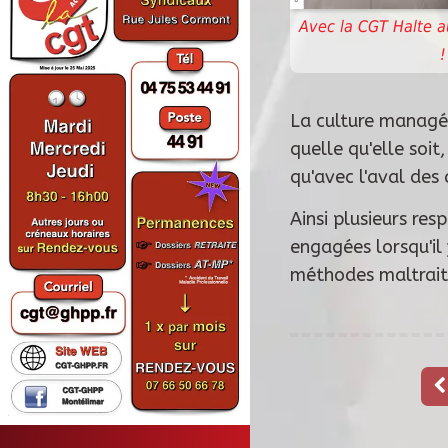
Avec la CGT Halte 
!
La culture managér
quelle qu'elle soit
qu'avec l'aval des 
Ainsi plusieurs res
engagées lorsqu'il
méthodes maltrai