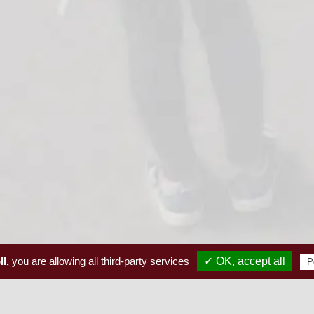
l,
you are allowing all third-party services
✓ OK, accept all
P