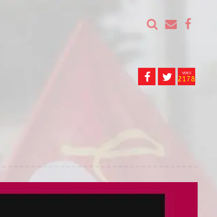
VUES
2178