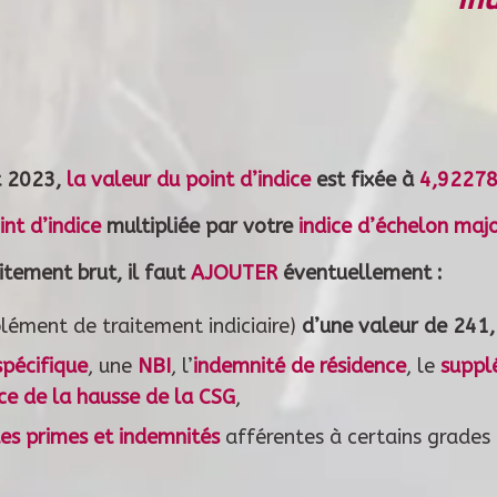
t 2023,
la valeur du point d’indice
est fixée à
4,92278
int d’indice
multipliée par votre
indice d’échelon maj
tement brut, il faut
AJOUTER
éventuellement :
ément de traitement indiciaire)
d’une valeur de 241,
spécifique
, une
NBI
, l’
indemnité de résidence
, le
suppl
e de la hausse de la CSG
,
tes primes et indemnités
afférentes à certains grades o