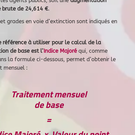
les agents publics, soit une
augmentation
 brute de 24,614 €
.
et grades en voie d’extinction sont indiqués en
e référence à utiliser pour le calcul de la
ion de base est l’
Indice Majoré
qui, comme
ans la formule ci-dessous, permet d’obtenir le
t mensuel :
Traitement mensuel
de base
=
dice Majoré x Valeur du point