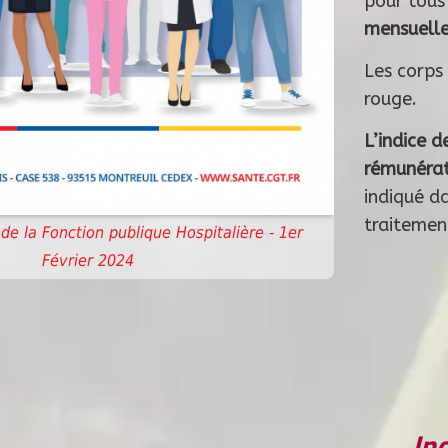
pour tous 
mensuelle
Les corps 
rouge.
L’indice d
rémunérat
indiqué d
traitemen
s de la Fonction publique Hospitalière - 1er
Février 2024
In