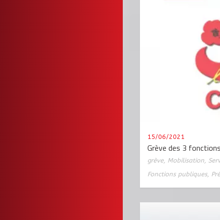
15/06/2021
Grève des 3 fonctions
grève
,
Mobilisation
,
Serv
Fonctions publiques
,
Pr