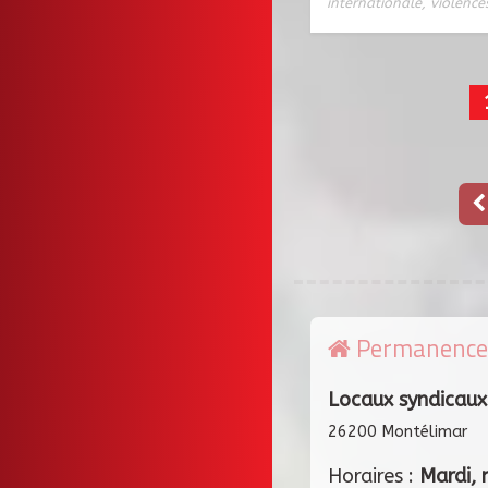
internationale
,
violence
Permanence
Locaux syndicaux
26200 Montélimar
Horaires :
Mardi, 