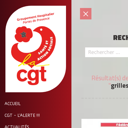
REC
Résultat(s) d
"
grille
ACCUEIL
CGT - L'ALERTE !!!
ACTUALITÉS