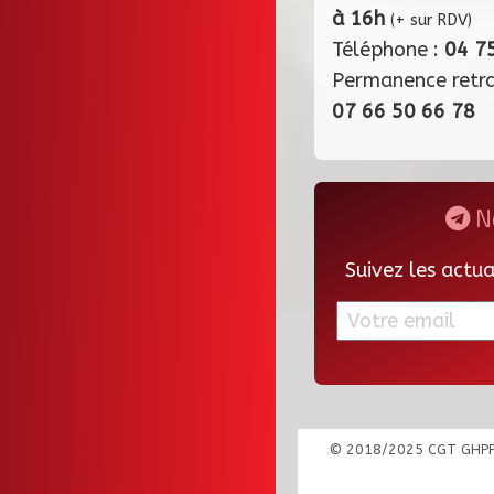
à 16h
(+ sur RDV)
Téléphone :
04 7
Permanence retr
07 66 50 66 78
Ne
Suivez les actu
© 2018/2025 CGT GHP