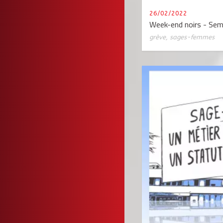
26/02/2022
Week-end noirs - Sem
grève
,
sages-femmes