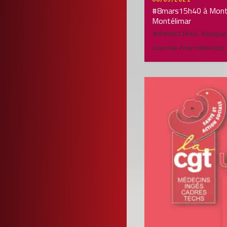
#8mars15h40 à Montél
Montélimar
#8mars15h40
,
Kiosque
Journée internationale
,