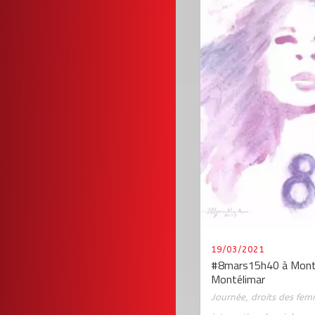
19/03/2021
#8mars15h40 à Montél
Montélimar
Journée
,
droits des fe