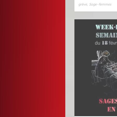
grève
,
Sage-femmes