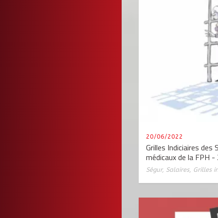
20/06/2022
Grilles Indiciaires des
médicaux de la FPH -
Ségur
,
Salaires
,
Grilles i