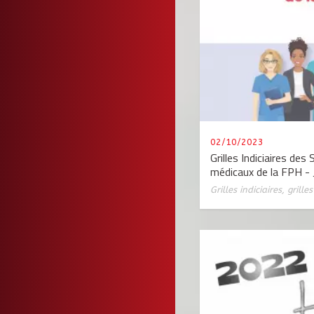
02/10/2023
Grilles Indiciaires des
médicaux de la FPH - 
Grilles indiciaires
,
grille