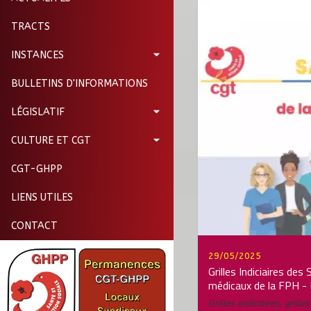
TRACTS
INSTANCES
BULLETINS D'INFORMATIONS
LÉGISLATIF
CULTURE ET CGT
CGT-GHPP
LIENS UTILES
CONTACT
29/05/2025
Grilles Indiciaires des
médicaux de la FPH - 
Grilles indiciaires
,
grille