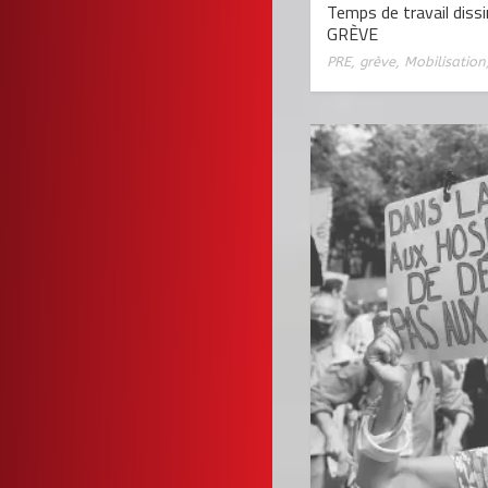
Temps de travail diss
GRÈVE
PRE
,
grève
,
Mobilisation