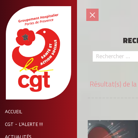
REC
Résultat(s) de l
ACCUEIL
CGT - L'ALERTE !!!
ACTUALITÉS