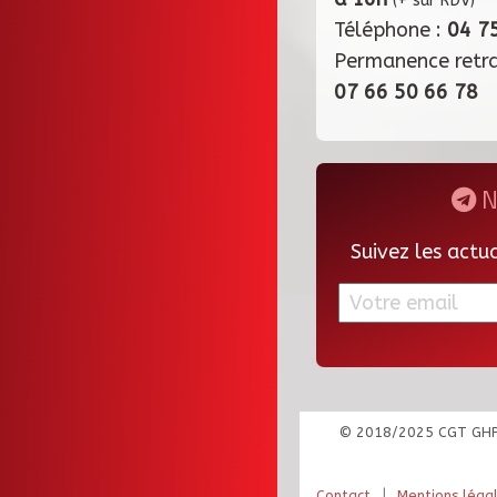
(+ sur RDV)
Téléphone :
04 7
Permanence retr
07 66 50 66 78
N
Suivez les actu
© 2018/2025 CGT GH
|
Contact
Mentions léga