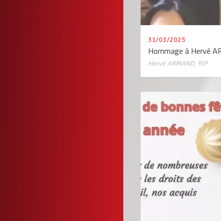
31/03/2025
Hommage à Hervé 
Hervé ARMAND
,
RIP