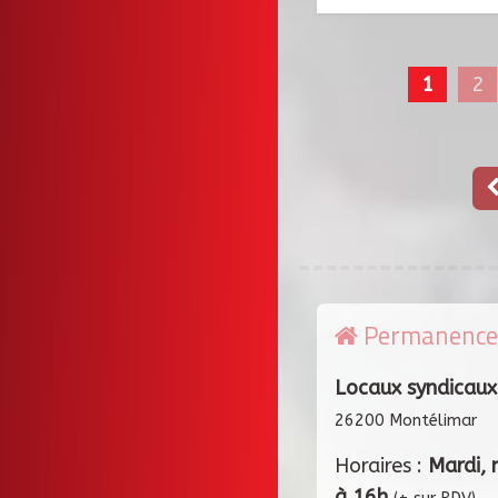
1
2
Permanence
Locaux syndicaux
26200 Montélimar
Horaires :
Mardi, 
à 16h