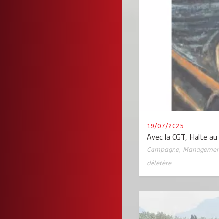
19/07/2025
Avec la CGT, Halte au
Campagne
,
Management
délétère