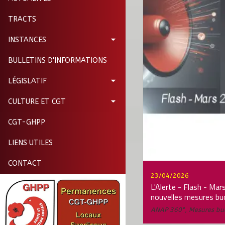
TRACTS
INSTANCES
BULLETINS D'INFORMATIONS
LÉGISLATIF
CULTURE ET CGT
CGT-GHPP
LIENS UTILES
CONTACT
23/04/2026
L'Alerte - Flash - Ma
nouvelles mesures bu
ANAP 360°
,
Mesures bu