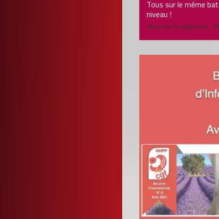
Tous sur le même ba
niveau !
Mesures budgétaires
,
A