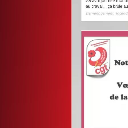
28 avril journée mondia
au travail… ça brûle a
Déménagement
,
Incend