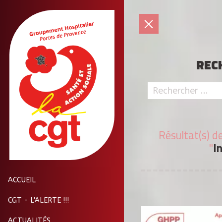
REC
Résultat(s) d
"
I
ACCUEIL
CGT - L'ALERTE !!!
ACTUALITÉS