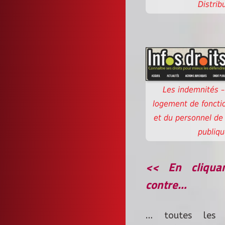
Distrib
Les indemnités – 
logement de fonctio
et du personnel de 
publiqu
<< En cliquan
contre…
… toutes les i