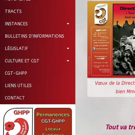
TRACTS
INSTANCES
BULLETINS D'INFORMATIONS
LÉGISLATIF
CULTURE ET CGT
CGT-GHPP
Vœux de la Direct
LIENS UTILES
bien Mme
CONTACT
Tout va t