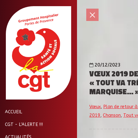
20/12/2023
VŒUX 2019 DE
« TOUT VA TR
MARQUISE… 
Vœux
,
Plan de retour à 
ACCUEIL
2019
,
Chanson
,
Tout va
CGT - L'ALERTE !!!
ACTUALITÉS