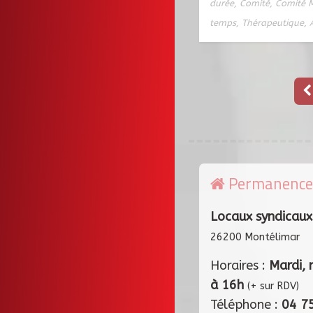
durée
,
Comité
,
Comité M
temps
,
Thérapeutique
,
Permanence
Locaux syndicaux
26200 Montélimar
Horaires :
Mardi, 
à 16h
(+ sur RDV)
Téléphone :
04 7