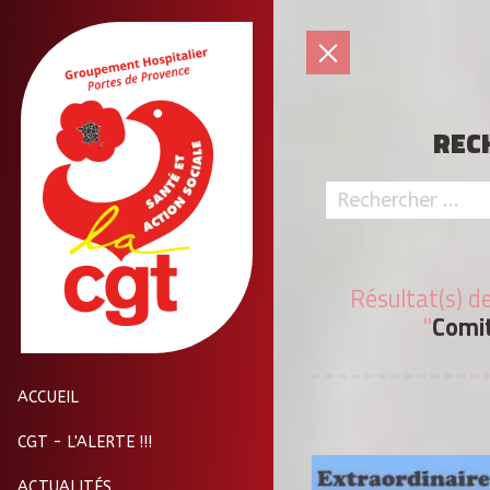
REC
Résultat(s) d
"
Comi
ACCUEIL
CGT - L'ALERTE !!!
ACTUALITÉS