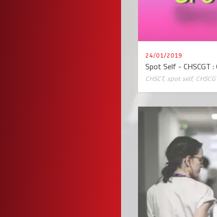
24/01/2019
Spot Self - CHSCGT :
CHSCT
,
spot self
,
CHSCG