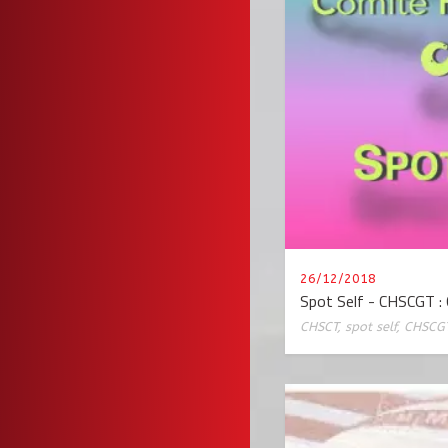
26/12/2018
Spot Self - CHSCGT :
CHSCT
,
spot self
,
CHSCG