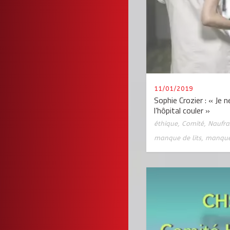
11/01/2019
Sophie Crozier : « Je 
l’hôpital couler »
éthique
,
Comité
,
Naufra
manque de lits
,
manque