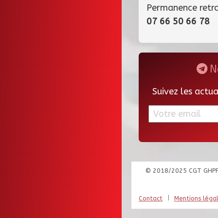
Permanence retr
07 66 50 66 78
Ne
Suivez les actu
© 2018/2025 CGT GHP
|
Contact
Mentions léga