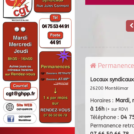
Permanence
Locaux syndicaux
26200 Montélimar
Horaires :
Mardi, 
à 16h
(+ sur RDV)
Téléphone :
04 7
Permanence retr