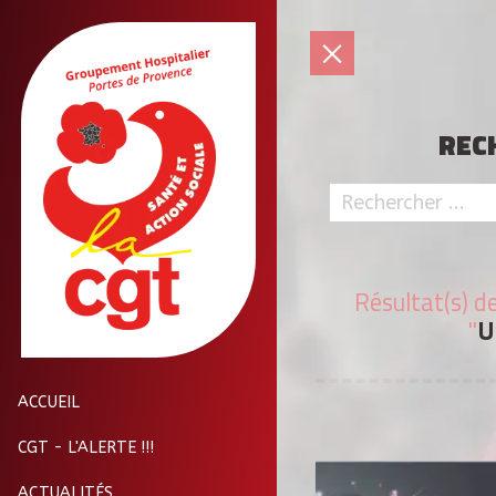
REC
Résultat(s) d
"
U
ACCUEIL
CGT - L'ALERTE !!!
ACTUALITÉS