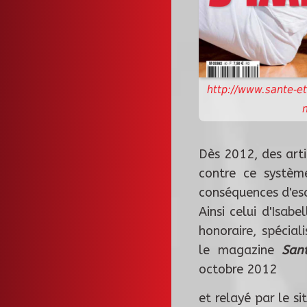
http://www.sante-et-
Dès 2012, des art
contre ce système
conséquences d'es
Ainsi celui d'Isab
honoraire, spécial
le magazine
San
octobre 2012
et relayé par le s