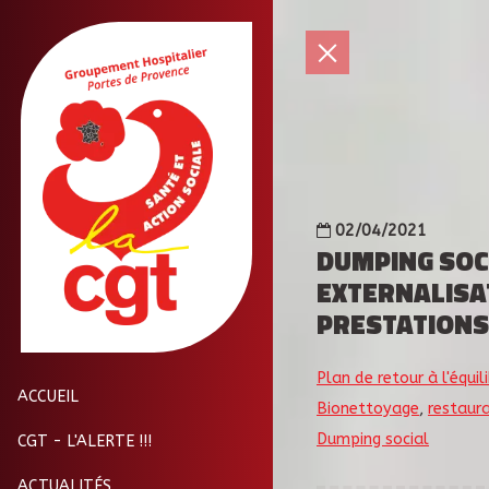
02/04/2021
DUMPING SOCI
EXTERNALISA
PRESTATIONS
Plan de retour à l'équil
ACCUEIL
Bionettoyage
,
restaur
Dumping social
CGT - L'ALERTE !!!
ACTUALITÉS