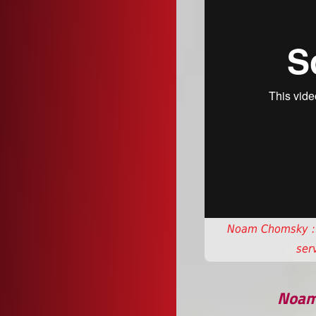
Noam Chomsky ::
ser
Noam