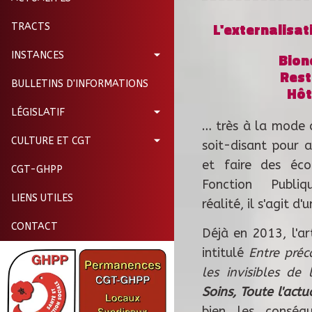
L'externalisat
TRACTS
INSTANCES
Bion
Rest
BULLETINS D'INFORMATIONS
Hôt
LÉGISLATIF
… très à la mode 
CULTURE ET CGT
soit-disant pour a
et faire des éc
CGT-GHPP
Fonction Publi
LIENS UTILES
réalité, il s'agit d
CONTACT
Déjà en 2013, l'ar
intitulé
Entre préca
les invisibles de l
Soins, Toute l'actua
bien les conséq