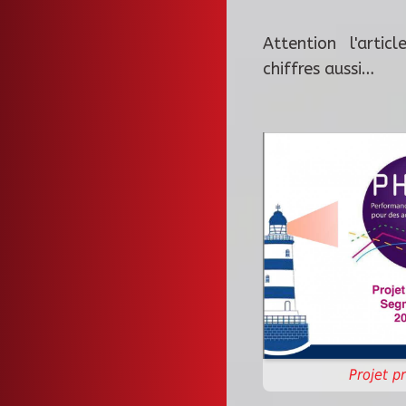
Attention l'arti
chiffres aussi…
Projet p