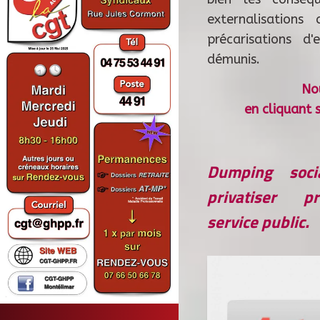
externalisations
précarisations d
démunis.
Nou
en cliquant 
Dumping soc
privatiser p
service public.