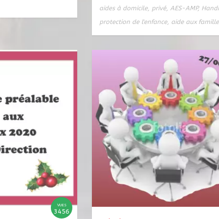
aides à domicile
,
privé
,
AES-AMP
,
Hand
protection de l'enfance
,
aide aux famill
VUES
3456