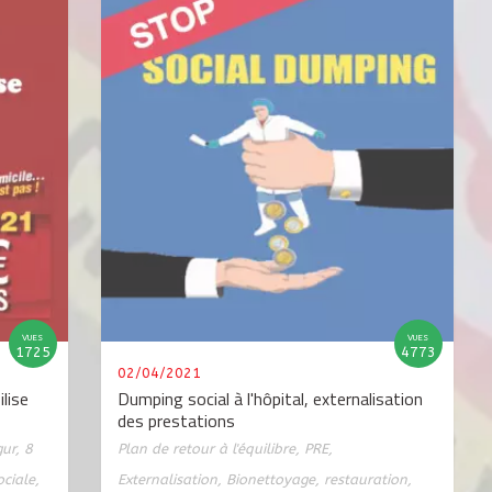
VUES
VUES
1725
4773
02/04/2021
ilise
Dumping social à l'hôpital, externalisation
des prestations
gur
,
8
Plan de retour à l'équilibre
,
PRE
,
ociale
,
Externalisation
,
Bionettoyage
,
restauration
,