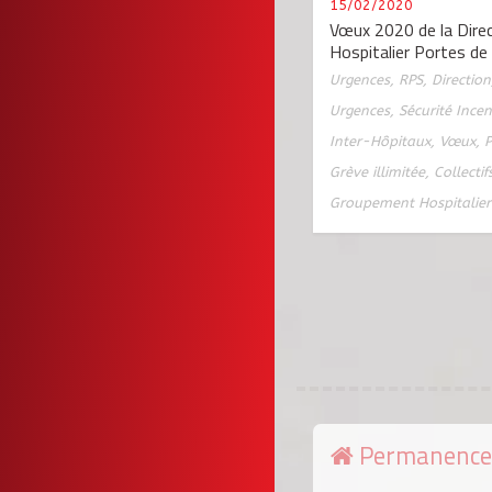
15/02/2020
Vœux 2020 de la Dire
Hospitalier Portes de
Urgences
,
RPS
,
Direction
Urgences
,
Sécurité Incen
Inter-Hôpitaux
,
Vœux
,
Grève illimitée
,
Collectif
Groupement Hospitalier
Permanence