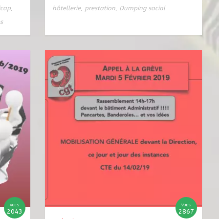
icap
,
hôtellerie
,
prestation
,
Dumping social
es
VUES
VUES
2043
2867