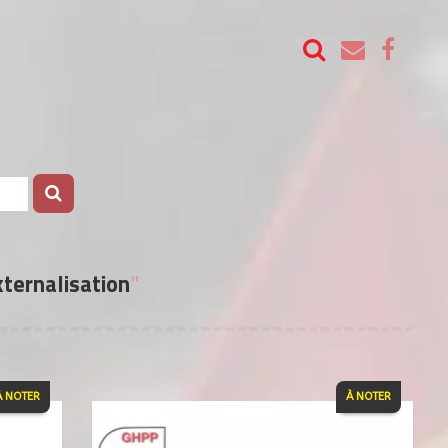
ternalisation
"
À NOTER
À NOTER