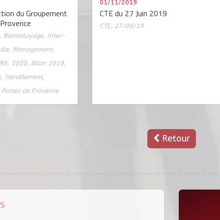
01/11/2019
ction du Groupement
CTE du 27 Juin 2019
 Provence
CTE
,
27/06/19
,
Bionettoyage
,
Inter-
die
,
Management
,
PRE
,
2020
,
Bilan 2019
,
s
,
harcèlement
,
 Portes de Provence
Retour
s