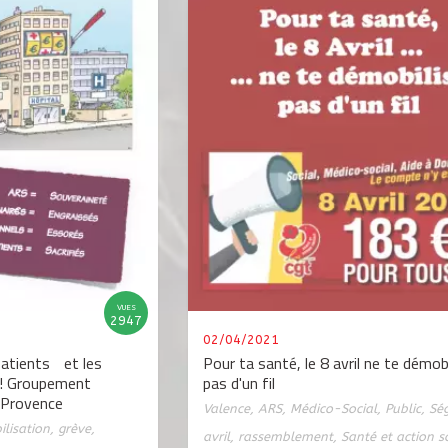
VUES
2947
02/04/2021
patients et les
Pour ta santé, le 8 avril ne te démob
 ! Groupement
pas d'un fil
 Provence
Valence
,
ARS
,
Médico-Social
,
Public
,
Sé
lisation
,
grève
,
avril
,
rassemblement
,
Santé et action s