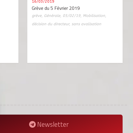
16/03/2019
Grève du 5 Février 2019
grève
,
Générale
,
05/02/19
,
Mobilisation
,
décision du directeur
,
sans avalisation
Newsletter