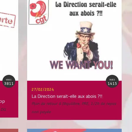
VUES
VUES
3811
1415
27/02/2024
La Direction serait-elle aux abois ?!!
HPP
Plan de retour à l'équilibre
,
PRE
,
1/2h de repas
u DG
non payée