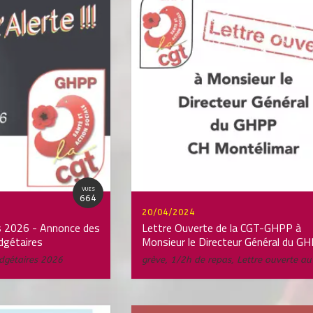
VUES
664
20/04/2024
rs 2026 - Annonce des
Lettre Ouverte de la CGT-GHPP à
dgétaires
Monsieur le Directeur Général du G
dgétaires 2026
grève
,
1/2h de repas
,
Lettre ouverte a