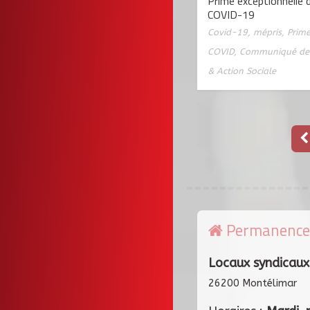
Prime exceptionnelle d
COVID-19
Covid-19
,
mépris
,
Prime
COVID
,
Communiqué de 
& Action Sociale
Permanence
Locaux syndicaux
26200 Montélimar