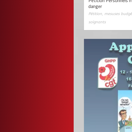
Pétition Personnels m
danger
Pétition
,
mesuses budgé
soignants