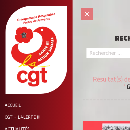
REC
Résultat(s) d
"
G
ACCUEIL
CGT - L'ALERTE !!!
ACTUALITÉS