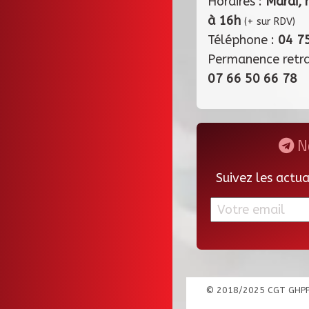
Horaires :
Mardi, 
à 16h
(+ sur RDV)
Téléphone :
04 7
Permanence retr
07 66 50 66 78
Ne
Suivez les actu
© 2018/2025 CGT GHP