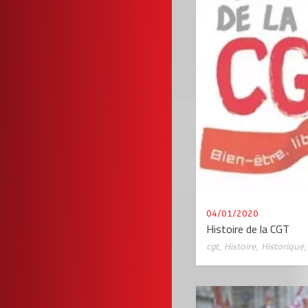
04/01/2020
Histoire de la CGT
cgt
,
Histoire
,
Historique