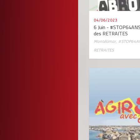
04/06/2023
6 Juin - #STOP64AN
des RETRAITES
Montélimar
,
#STOP64A
RETRAITES