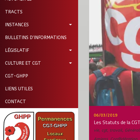
TRACTS
INSTANCES
BULLETINS D'INFORMATIONS
LÉGISLATIF
CULTURE ET CGT
CGT-GHPP
LIENS UTILES
CONTACT
06/03/2019
Les Statuts de la CG
vie
,
cgt
,
travail
,
Général
Amiens
,
Confédération