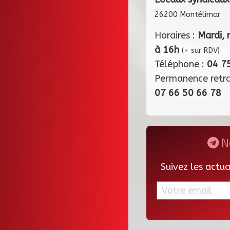
26200 Montélimar
Horaires :
Mardi, 
à 16h
(+ sur RDV)
Téléphone :
04 7
Permanence retr
07 66 50 66 78
Ne
Suivez les actu