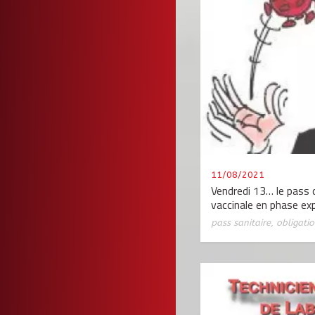
11/08/2021
Vendredi 13… le pass 
vaccinale en phase ex
pass sanitaire
,
obligati