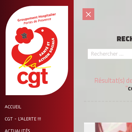
REC
Résultat(s) d
"
c
ACCUEIL
CGT - L'ALERTE !!!
ACTUALITÉS