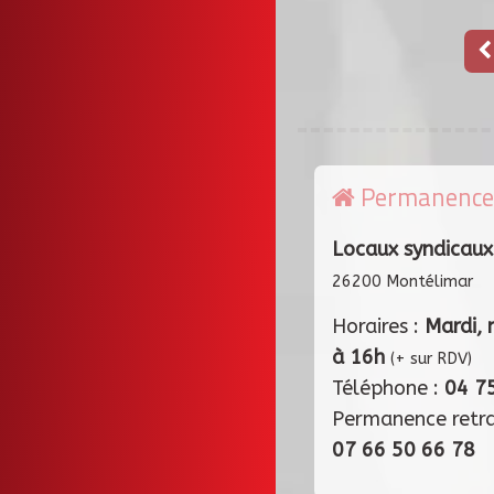
Permanence
Locaux syndicaux
26200 Montélimar
Horaires :
Mardi, 
à 16h
(+ sur RDV)
Téléphone :
04 7
Permanence retr
07 66 50 66 78