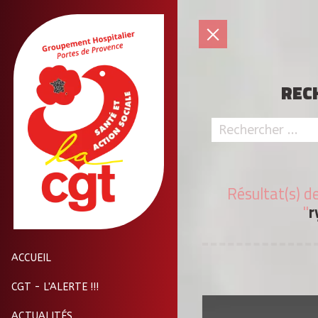
REC
Résultat(s) d
"
r
ACCUEIL
CGT - L'ALERTE !!!
ACTUALITÉS