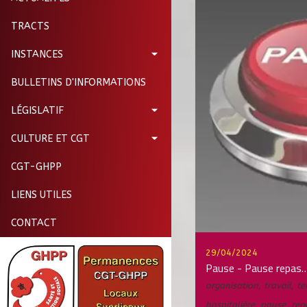
TRACTS
INSTANCES
BULLETINS D'INFORMATIONS
LÉGISLATIF
CULTURE ET CGT
CGT-GHPP
LIENS UTILES
CONTACT
29/04/2024
Pause - Pause repas…
organisation
,
travail
,
t
hospitalière
,
pause
,
rep