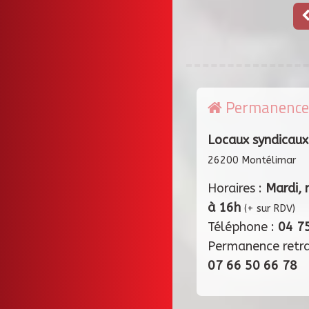
Permanence
Locaux syndicaux
26200 Montélimar
Horaires :
Mardi, 
à 16h
(+ sur RDV)
Téléphone :
04 7
Permanence retr
07 66 50 66 78