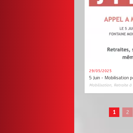
29/05/2025
5 Juin - Mobilisation p
Mobilisation
,
Retraite à
1
2