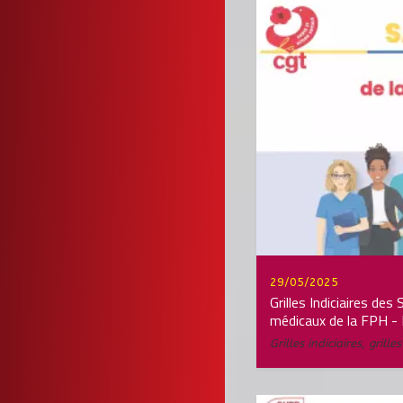
29/05/2025
Grilles Indiciaires des
médicaux de la FPH - 
Grilles indiciaires
,
grille