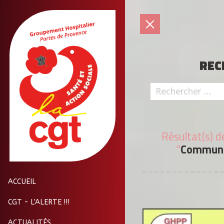
REC
Résultat(s) d
"
Communi
ACCUEIL
CGT - L'ALERTE !!!
ACTUALITÉS