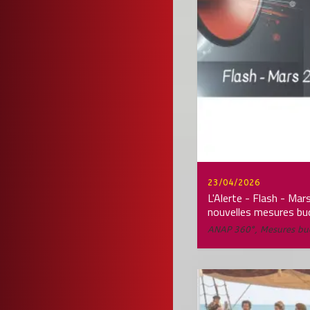
23/04/2026
L'Alerte - Flash - Ma
nouvelles mesures bu
ANAP 360°
,
Mesures bu