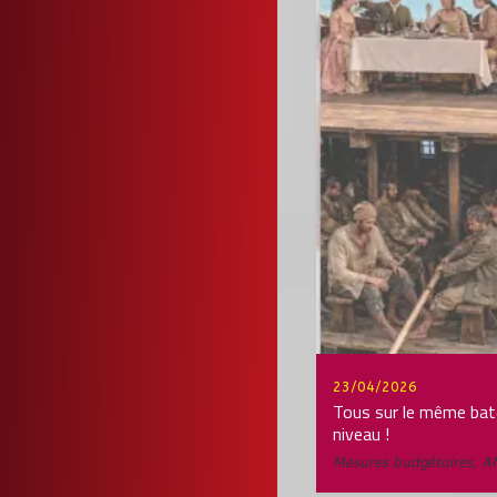
23/04/2026
Tous sur le même ba
niveau !
Mesures budgétaires
,
A