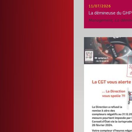
11/07/2026
La démineuse du GH
Management
,
La démin