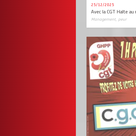
25/12/2025
Avec la CGT Halte au 
Management
,
peur